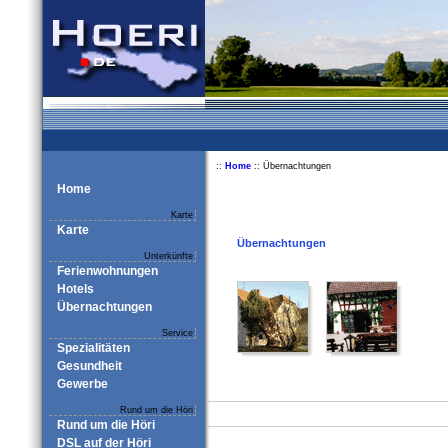
::
Home
:: Übernachtungen
Home
Karte
Karte
Übernachtungen
Unterkünfte
Ferienwohnungen
Hotels
Übernachtungen
Service
Spezialitäten
Gesundheit
Gewerbe
Rund um die Höri
Rund um die Höri
DSL auf der Höri